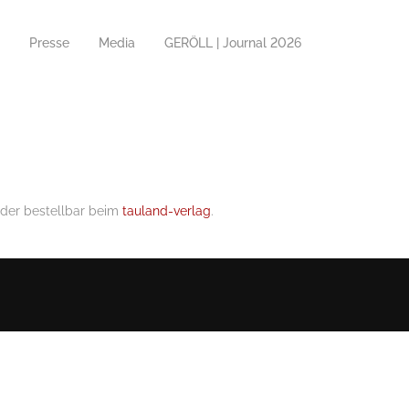
Presse
Media
GERÖLL | Journal 2026
oder bestellbar beim
tauland-verlag
.