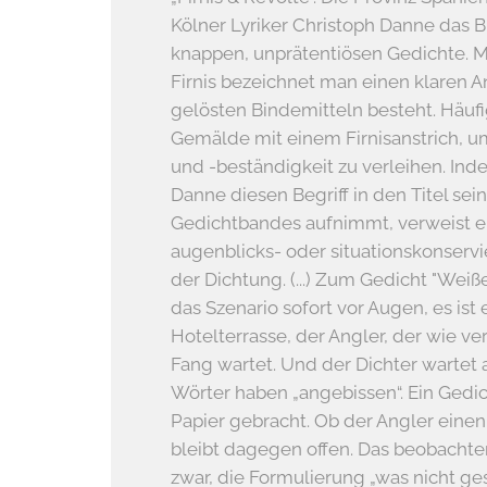
Kölner Lyriker Christoph Danne das Bi
knappen, unprätentiösen Gedichte. M
Firnis bezeichnet man einen klaren An
gelösten Bindemitteln besteht. Häuf
Gemälde mit einem Firnisanstrich, um
und -beständigkeit zu verleihen. In
Danne diesen Begriff in den Titel sei
Gedichtbandes aufnimmt, verweist er
augenblicks- oder situationskonser
der Dichtung. (...) Zum Gedicht "Weiß
das Szenario sofort vor Augen, es ist 
Hotelterrasse, der Angler, der wie ve
Fang wartet. Und der Dichter wartet 
Wörter haben „angebissen“. Ein Gedich
Papier gebracht. Ob der Angler eine
bleibt dagegen offen. Das beobachte
zwar, die Formulierung „was nicht ges