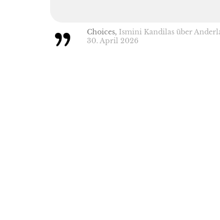
Choices,
Ismini Kandilas über Anderl
30. April 2026