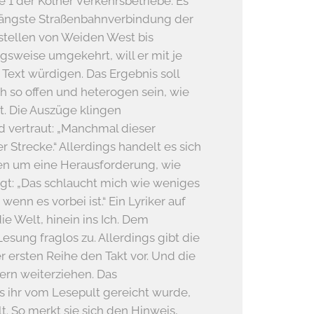
e 1 der Kölner Verkehrsbetriebe. Es
d längste Straßenbahnverbindung der
estellen von Weiden West bis
sweise umgekehrt, will er mit je
 Text würdigen. Das Ergebnis soll
ch so offen und heterogen sein, wie
st. Die Auszüge klingen
d vertraut: „Manchmal dieser
er Strecke.“ Allerdings handelt es sich
en um eine Herausforderung, wie
gt: „Das schlaucht mich wie weniges
 wenn es vorbei ist.“ Ein Lyriker auf
die Welt, hinein ins Ich. Dem
esung fraglos zu. Allerdings gibt die
er ersten Reihe den Takt vor. Und die
ern weiterziehen. Das
as ihr vom Lesepult gereicht wurde,
lt. So merkt sie sich den Hinweis,