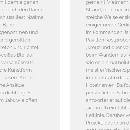
 mit dem eigenen
gemeint. Vielmehr 
twa durch den Raum
Strand, den man in
chluss liest Nasima
welche Weise er sic
en Band
einiger neuer Gedic
rückgenommen und
im kommenden Jahr.
 und gerollten
Pavillon Kostprobe
reten und richtet
„kreuz und quer von
„weißes Blei auf
beim Wandern auf 
 verschlüsselte
wie es einmal heißt,
, die Kunstform
meist erfrischend 
An diesem Abend
immerzu. Alle dies
che Ansätze
Hotelnamen. Da fol
Verdichtung. So
persönlichen Schrei
m Jahr, wie offen
antwortet er auf d
„wenn ich ein Table
Leitlinie. Darüber 
Projekt, das er an 