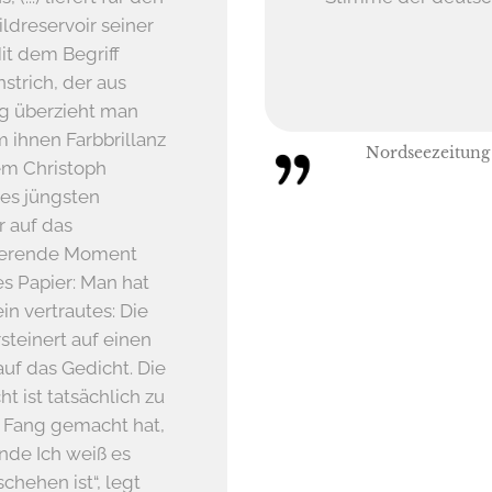
ldreservoir seiner
it dem Begriff
strich, der aus
ig überzieht man
 ihnen Farbbrillanz
Nordseezeitung
dem Christoph
nes jüngsten
 auf das
vierende Moment
es Papier: Man hat
ein vertrautes: Die
rsteinert auf einen
auf das Gedicht. Die
t ist tatsächlich zu
n Fang gemacht hat,
nde Ich weiß es
chehen ist“, legt