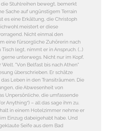
 die Stuhlreihen bewegt, bemerkt
ine Sache auf ungünstigem Terrain
st es eine Erkältung, die Christoph
leichwohl meistert er diese
vorragend. Nicht einmal den
m eine fürsorgliche Zuhörerin nach
isch legt, nimmt er in Anspruch. (...)
t gerne unterwegs. Nicht nur im Kopf,
 Welt. "Von Belfast bis nach Athen"
Lesung überschrieben. Er schätze
so das Leben in den Transiträumen. Die
ungen, die Abwesenheit von
as Unpersönliche, die umfassende
or Anything“) – all das sage ihm zu.
halt in einem Hotelzimmer nehme er
beim Einzug dabeigehabt habe. Und
e geklaute Seife aus dem Bad