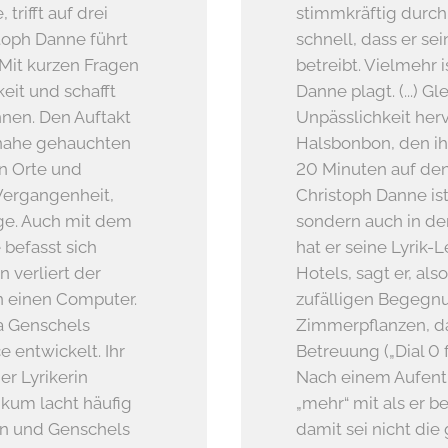
trifft auf drei
stimmkräftig durch
toph Danne führt
schnell, dass er se
Mit kurzen Fragen
betreibt. Vielmehr i
eit und schafft
Danne plagt. (...) G
nnen. Den Auftakt
Unpässlichkeit her
nahe gehauchten
Halsbonbon, den ih
en Orte und
20 Minuten auf den T
 Vergangenheit,
Christoph Danne is
ige. Auch mit dem
sondern auch in der
befasst sich
hat er seine Lyrik-
 verliert der
Hotels, sagt er, al
n einen Computer.
zufälligen Begegn
ra Genschels
Zimmerpflanzen, d
e entwickelt. Ihr
Betreuung („Dial 0 f
r Lyrikerin
Nach einem Aufent
ikum lacht häufig
„mehr“ mit als er 
n und Genschels
damit sei nicht di