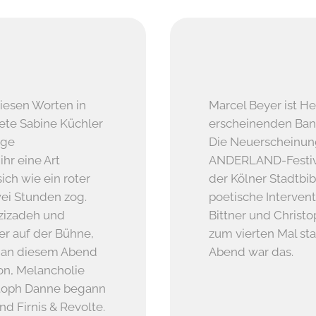
 diesen Worten in
Marcel Beyer ist H
ete Sabine Küchler
erscheinenden Ban
age
Die Neuerscheinung 
ihr eine Art
ANDERLAND-Festiva
ich wie ein roter
der Kölner Stadtbib
ei Stunden zog.
poetische Interven
azizadeh und
Bittner und Christo
r auf der Bühne,
zum vierten Mal stat
h an diesem Abend
Abend war das.
on, Melancholie
istoph Danne begann
d Firnis & Revolte.