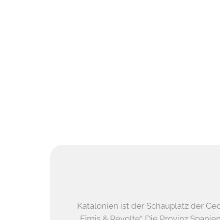
Katalonien ist der Schauplatz der G
„Firnis & Revolte“. Die Provinz Spaniens,