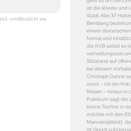
geht es um die Lini
ist die älteste un
Stadt. Alle 37 Halt
and, veröffentlicht am
Bensberg beziehung
einem literarischen
formal und inhaltli
die KVB selbst es i
verheißungsvoll un
Stillstand auf offen
bei diesem Vorhab
Christoph Danne sa
zuvor – ich bin froh,
Reisen – hinaus in 
Publikum sagt die L
kleine Tochter in d
möchte mit den Elt
Manuskriptblatt, d
ist längst vollgema