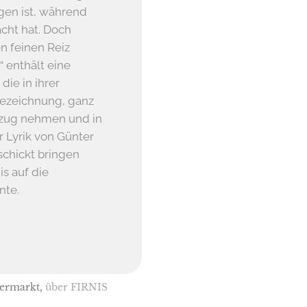
gen ist, während
cht hat. Doch
en feinen Reiz
“ enthält eine
die in ihrer
bezeichnung, ganz
ezug nehmen und in
r Lyrik von Günter
eschickt bringen
s auf die
nte.
hermarkt,
über FIRNIS