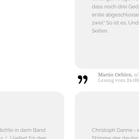
dass noch drei Gedi
erste abgeschlossen
zwei.“ So ist es. Und
Seiten.
Martin Oehlen,
sc
Lesung vom 24.08
edichte in dem Band
Christoph Danne - 
 (...) liefert für den
Stimme der deutsc