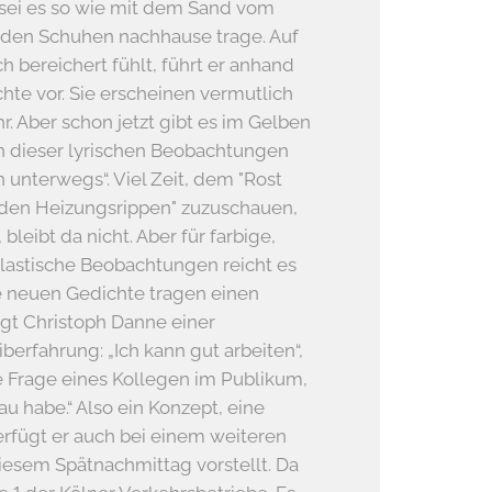
sei es so wie mit dem Sand vom
 den Schuhen nachhause trage. Auf
h bereichert fühlt, führt er anhand
hte vor. Sie erscheinen vermutlich
 Aber schon jetzt gibt es im Gelben
n dieser lyrischen Beobachtungen
 unterwegs“. Viel Zeit, dem "Rost
den Heizungsrippen" zuzuschauen,
 bleibt da nicht. Aber für farbige,
plastische Beobachtungen reicht es
e neuen Gedichte tragen einen
gt Christoph Danne einer
berfahrung: „Ich kann gut arbeiten“,
ie Frage eines Kollegen im Publikum,
au habe.“ Also ein Konzept, eine
verfügt er auch bei einem weiteren
diesem Spätnachmittag vorstellt. Da