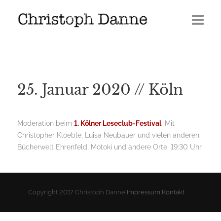
Termine
Leben
25. Januar 2020 // Köln
Veröffentlichungen
Presse
Moderation beim
1. Kölner Leseclub-Festival
. Mit
Christopher Kloeble, Luisa Neubauer und vielen anderen.
Media
Bücherwelt Ehrenfeld, Motoki und andere Orte. 19:30 Uhr.
GERÖLL | Journal 2026
Copyright 2017 Christoph Danne
Impressum
Kontakt