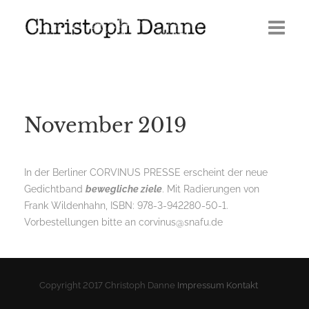
Termine
Leben
November 2019
Veröffentlichungen
Presse
In der Berliner CORVINUS PRESSE erscheint der neue
Gedichtband
bewegliche ziele
. Mit Radierungen von
Media
Frank Wildenhahn, ISBN: 978-3-942280-50-1.
Vorbestellungen bitte an corvinus@snafu.de
GERÖLL | Journal 2026
Copyright 2017 Christoph Danne
Impressum
Kontakt