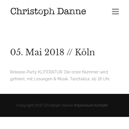
Termine
Leben
05. Mai 2018 // Köln
Veröffentlichungen
Presse
Release-Party KLITERATUR. Die erste Nummer wird
gefeiert, mit Lesungen & Musik. Tanzfaktur, ab 18 Uhr.
Media
GERÖLL | Journal 2026
Copyright 2017 Christoph Danne
Impressum
Kontakt