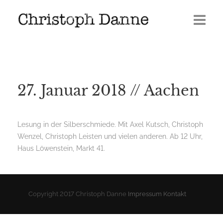
Termine
Leben
27. Januar 2018 // Aachen
Veröffentlichungen
Presse
Lesung in der Silberschmiede. Mit Axel Kutsch, Christoph
Wenzel, Christoph Leisten und vielen anderen. Ab 12 Uhr,
Media
Haus Löwenstein, Markt 41.
GERÖLL | Journal 2026
Copyright 2017 Christoph Danne
Impressum
Kontakt