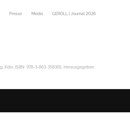
Presse
Media
GERÖLL | Journal 2026
ig, Köln. ISBN: 978-3-863-358365. Herausgegeben