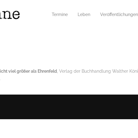
Termine
Leben
Veröffentlichungen
icht viel größer als Ehrenfeld
, Verlag der Buchhandlung Walther Kön
.