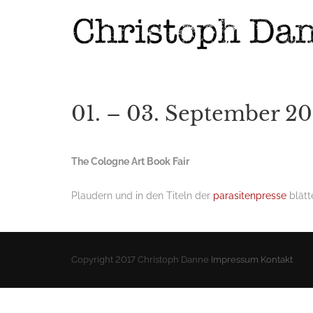
01. – 03. September 201
The Cologne Art Book Fair
Plaudern und in den Titeln der
parasitenpresse
blätt
Copyright 2017 Christoph Danne
Impressum
Kontakt