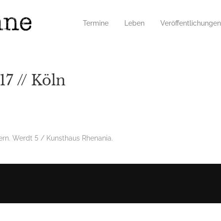
Termine
Leben
Veröffentlichungen
7 // Köln
ern. Werdt 5 / Kunsthaus Rhenania.