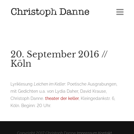
Termine
Leben
20. September 2016 //
Veröffentlichungen
Köln
Presse
Lyriklesung
Leichen im Keller
: Poetische Ausgrabungen,
Media
mit Gedichten u.a. von Lydia Daher, David Krause,
Christoph Danne.
theater der keller
, Kleingedankstr. 6,
GERÖLL | Journal 2026
Köln. Beginn: 20 Uhr.
Copyright 2017 Christoph Danne
Impressum
Kontakt