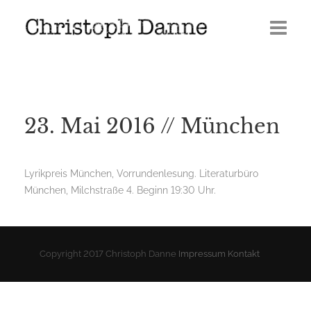
Termine
Leben
23. Mai 2016 // München
Veröffentlichungen
Presse
Lyrikpreis München, Vorrundenlesung. Literaturbüro
München, Milchstraße 4. Beginn 19:30 Uhr.
Media
GERÖLL | Journal 2026
Copyright 2017 Christoph Danne
Impressum
Kontakt