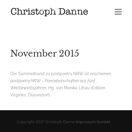
Termine
Leben
November 2015
Veröffentlichungen
Presse
Der Sammelband zu postpoetry.NRW ist erschienen:
postpoetry.NRW – Poesiebotschaften aus fünf
Media
Wettbewerbsjahren
. Hg. von Monika Littau (Edition
Virgines, Düsseldorf).
GERÖLL | Journal 2026
Copyright 2017 Christoph Danne
Impressum
Kontakt