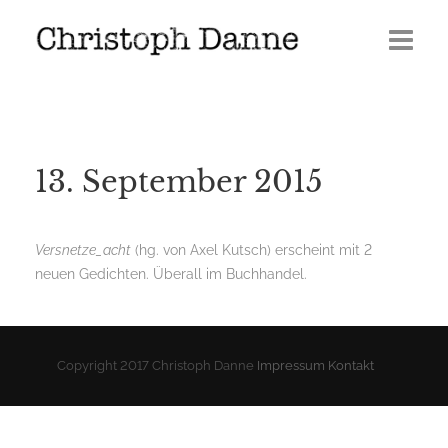
Termine
Leben
13. September 2015
Veröffentlichungen
Presse
Versnetze_acht
(hg. von Axel Kutsch) erscheint mit 2
neuen Gedichten. Überall im Buchhandel.
Media
GERÖLL | Journal 2026
Copyright 2017 Christoph Danne
Impressum
Kontakt