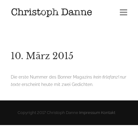
Termine
Leben
10. März 2015
Veröffentlichungen
Presse
Die erste Nummer des Bonner Magazins
kein firlefanz! nur
texte
erscheint heute mit zwei Gedichten.
Media
GERÖLL | Journal 2026
Copyright 2017 Christoph Danne
Impressum
Kontakt