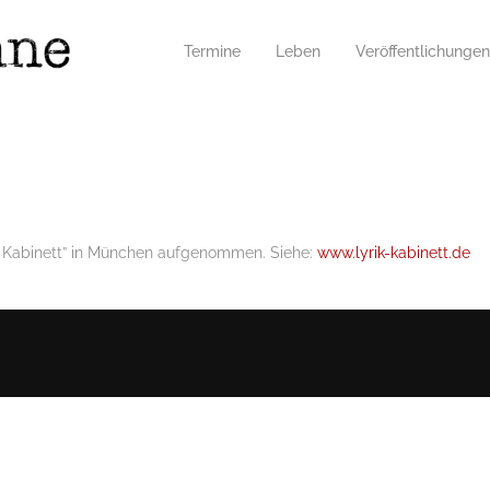
Termine
Leben
Veröffentlichungen
rik Kabinett” in München aufgenommen. Siehe:
www.lyrik-kabinett.de