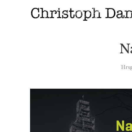
N
Hrsg